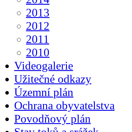
2013
2012
2011
2010
Videogalerie
Užitečné odkazy
Územní plán
Ochrana obyvatelstva
Povodňový plán
Stav toků a srážek