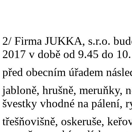
2/ Firma JUKKA, s.r.o. bud
2017 v době od 9.45 do 10
před obecním úřadem násled
jabloně, hrušně, meruňky, n
švestky vhodné na pálení, ry
třešňovišně, oskeruše, keřo