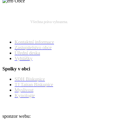
Obecní úřad Biskupice © 2014
Všechna práva vyhrazena.
Obecní úřad
Kontaktní informace
Zastupitelstvo obce
Úřední deska
Vyhlášky
Spolky v obci
SDH Biskupice
TJ Tatran Biskupice
Myslivost
Kynologie
sponzor webu: