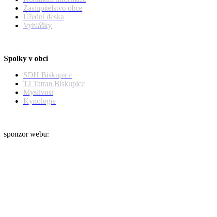
Zastupitelstvo obce
Úřední deska
Vyhlášky
Spolky v obci
SDH Biskupice
TJ Tatran Biskupice
Myslivost
Kynologie
sponzor webu: