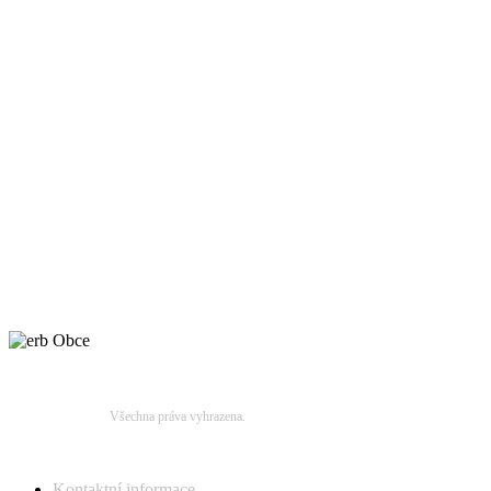
Obecní úřad Biskupice
© 2015
Všechna práva vyhrazena.
Obecní úřad
Kontaktní informace