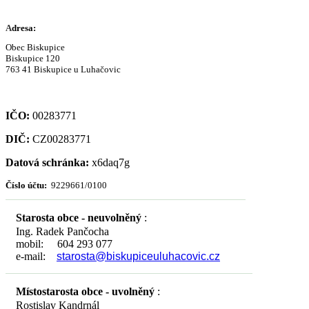
A
dresa:
Obec Biskupice
Biskupice 120
763 41 Biskupice u Luhačovic
IČO:
00283771
DIČ:
CZ00283771
Datová schránka:
x6daq7g
Číslo účtu:
9229661/0100
Starosta obce - neuvolněný
:
Ing. Radek Pančocha
mobil: 604 293 077
e-mail:
starosta@biskupiceuluhacovic.cz
Místostarosta obce - uvolněný
:
Rostislav Kandrnál