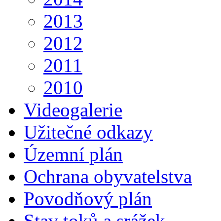
2013
2012
2011
2010
Videogalerie
Užitečné odkazy
Územní plán
Ochrana obyvatelstva
Povodňový plán
Stav toků a srážek