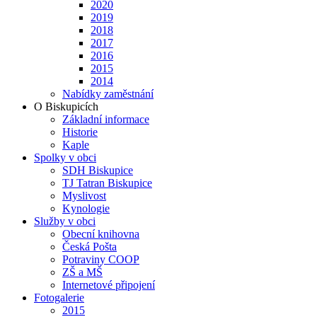
2020
2019
2018
2017
2016
2015
2014
Nabídky zaměstnání
O Biskupicích
Základní informace
Historie
Kaple
Spolky v obci
SDH Biskupice
TJ Tatran Biskupice
Myslivost
Kynologie
Služby v obci
Obecní knihovna
Česká Pošta
Potraviny COOP
ZŠ a MŠ
Internetové připojení
Fotogalerie
2015