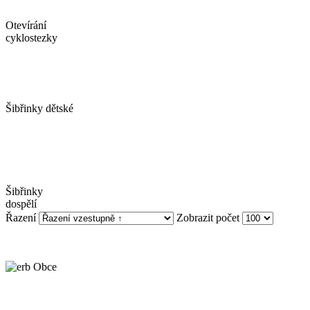
Otevírání
cyklostezky
Šibřinky dětské
Šibřinky
dospělí
Řazení
Zobrazit počet
Obecní úřad Biskupice © 2014