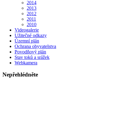
2014
2013
2012
2011
2010
Videogalerie
Užitečné odkazy
Územní plán
Ochrana obyvatelstva
Povodňový plán
Stav toků a srážek
Webkamera
Nepřehlédněte