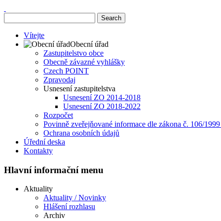
Vítejte
Obecní úřad
Zastupitelstvo obce
Obecně závazné vyhlášky
Czech POINT
Zpravodaj
Usnesení zastupitelstva
Usnesení ZO 2014-2018
Usnesení ZO 2018-2022
Rozpočet
Povinně zveřejňované informace dle zákona č. 106/1999
Ochrana osobních údajů
Úřední deska
Kontakty
Hlavní informační menu
Aktuality
Aktuality / Novinky
Hlášení rozhlasu
Archiv