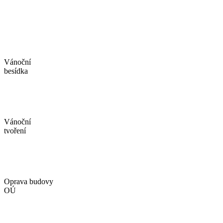
Vánoční
besídka
Vánoční
tvoření
Oprava budovy
OÚ