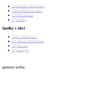
Kontaktní informace
Zastupitelstvo obce
Úřední deska
Vyhlášky
Spolky v obci
SDH Biskupice
TJ Tatran Biskupice
Myslivost
Kynologie
sponzor webu: