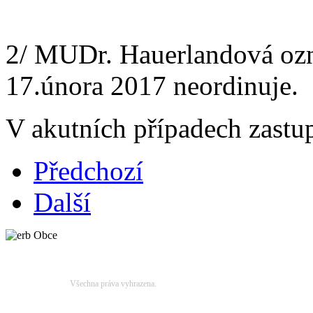
2/ MUDr. Hauerlandová ozn
17.února 2017 neordinuje.
V akutních případech zast
Předchozí
Další
Obecní úřad Biskupice © 2014
Všechna práva vyhrazena.
Obecní úřad