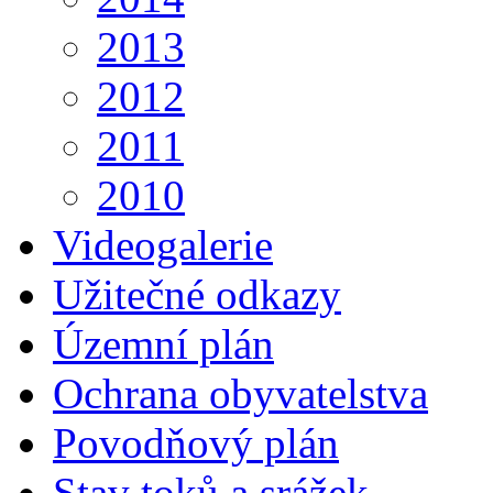
2013
2012
2011
2010
Videogalerie
Užitečné odkazy
Územní plán
Ochrana obyvatelstva
Povodňový plán
Stav toků a srážek