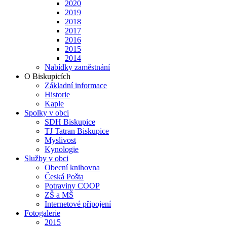
2020
2019
2018
2017
2016
2015
2014
Nabídky zaměstnání
O Biskupicích
Základní informace
Historie
Kaple
Spolky v obci
SDH Biskupice
TJ Tatran Biskupice
Myslivost
Kynologie
Služby v obci
Obecní knihovna
Česká Pošta
Potraviny COOP
ZŠ a MŠ
Internetové připojení
Fotogalerie
2015