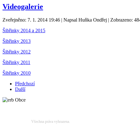
Videogalerie
Zveřejněno: 7. 1. 2014 19:46
|
Napsal Huňka Ondřej
| Zobrazeno: 48
Šibřinky 2014 a 2015
Šibřinky 2013
Šibřinky 2012
Šibřinky 2011
Šibřinky 2010
Předchozí
Další
Obecní úřad Biskupice © 2014
Všechna práva vyhrazena.
Obecní úřad