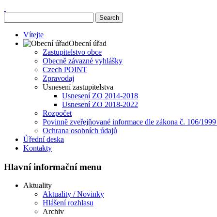
Vítejte
Obecní úřad
Zastupitelstvo obce
Obecně závazné vyhlášky
Czech POINT
Zpravodaj
Usnesení zastupitelstva
Usnesení ZO 2014-2018
Usnesení ZO 2018-2022
Rozpočet
Povinně zveřejňované informace dle zákona č. 106/1999
Ochrana osobních údajů
Úřední deska
Kontakty
Hlavní informační menu
Aktuality
Aktuality / Novinky
Hlášení rozhlasu
Archiv