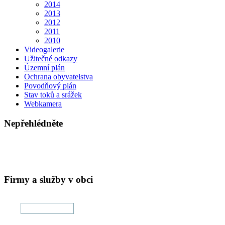
2014
2013
2012
2011
2010
Videogalerie
Užitečné odkazy
Územní plán
Ochrana obyvatelstva
Povodňový plán
Stav toků a srážek
Webkamera
Nepřehlédněte
Firmy a služby v obci